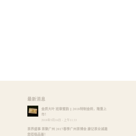
最新消息
金质大叶 班章蜜韵 ‖ 2018特制金砖，隆重上
市！
2018年5月16日 - 上午11:33
茶界盛事 茶聚广州 2017春季广州茶博会 康记茶业诚邀
您莅临品鉴！